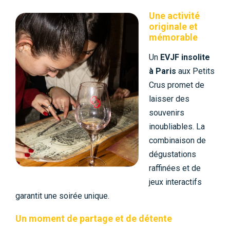
Une activité
originale et
mémorable
Un
EVJF insolite
à Paris
aux Petits
Crus promet de
laisser des
souvenirs
inoubliables. La
combinaison de
dégustations
raffinées et de
jeux interactifs
garantit une soirée unique.
Un moment de partage et de détente